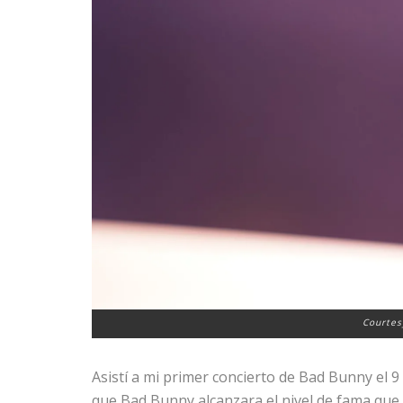
Courtes
Asistí a mi primer concierto de Bad Bunny el 
que Bad Bunny alcanzara el nivel de fama que 