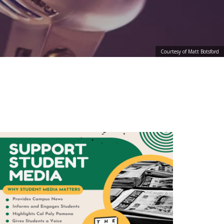
Courtesy of Matt Botsford