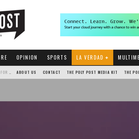
URE
OPINION
SPORTS
LA VERDAD
MULTIM
THE POLY POST INVESTIGATES: CPP PAYS FOR NONEXISTENT BRONCO SHUTTLE TRACKING SERVICE
ABOUT US
CONTACT
THE POLY POST MEDIA KIT
THE PO
GENSLER HOSTS STUDENT COMPETITION FOR LANTERMAN PROPOSALS
NEW CHROME EXTENSION SHOWS PROFESSOR RATINGS IN BRONCODIRECT
ACADEMIC SENATE CALLS FOR IMMEDIATE OMBUDS OFFICE REESTABLISHMENT